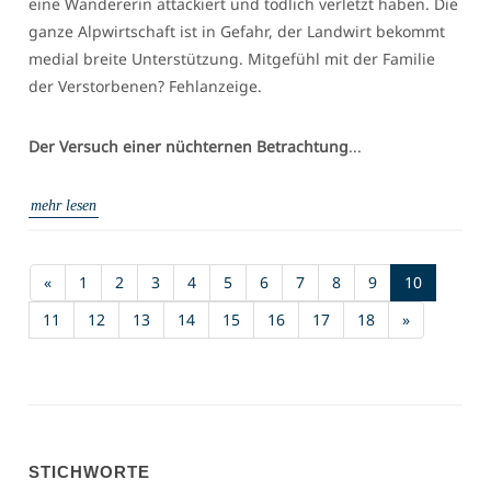
eine Wandererin attackiert und tödlich verletzt haben. Die
ganze Alpwirtschaft ist in Gefahr, der Landwirt bekommt
medial breite Unterstützung. Mitgefühl mit der Familie
der Verstorbenen? Fehlanzeige.
Der Versuch einer nüchternen Betrachtung
...
mehr lesen
(current)
«
1
2
3
4
5
6
7
8
9
10
11
12
13
14
15
16
17
18
»
STICHWORTE