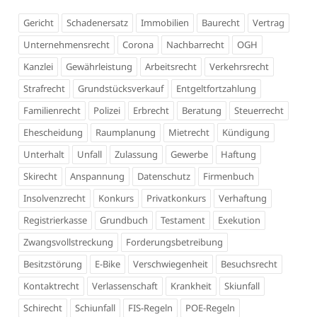
Gericht
Schadenersatz
Immobilien
Baurecht
Vertrag
Unternehmensrecht
Corona
Nachbarrecht
OGH
Kanzlei
Gewährleistung
Arbeitsrecht
Verkehrsrecht
Strafrecht
Grundstücksverkauf
Entgeltfortzahlung
Familienrecht
Polizei
Erbrecht
Beratung
Steuerrecht
Ehescheidung
Raumplanung
Mietrecht
Kündigung
Unterhalt
Unfall
Zulassung
Gewerbe
Haftung
Skirecht
Anspannung
Datenschutz
Firmenbuch
Insolvenzrecht
Konkurs
Privatkonkurs
Verhaftung
Registrierkasse
Grundbuch
Testament
Exekution
Zwangsvollstreckung
Forderungsbetreibung
Besitzstörung
E-Bike
Verschwiegenheit
Besuchsrecht
Kontaktrecht
Verlassenschaft
Krankheit
Skiunfall
Schirecht
Schiunfall
FIS-Regeln
POE-Regeln