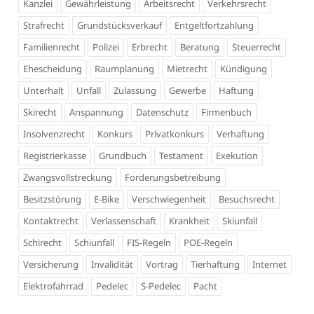
Kanzlei
Gewährleistung
Arbeitsrecht
Verkehrsrecht
Strafrecht
Grundstücksverkauf
Entgeltfortzahlung
Familienrecht
Polizei
Erbrecht
Beratung
Steuerrecht
Ehescheidung
Raumplanung
Mietrecht
Kündigung
Unterhalt
Unfall
Zulassung
Gewerbe
Haftung
Skirecht
Anspannung
Datenschutz
Firmenbuch
Insolvenzrecht
Konkurs
Privatkonkurs
Verhaftung
Registrierkasse
Grundbuch
Testament
Exekution
Zwangsvollstreckung
Forderungsbetreibung
Besitzstörung
E-Bike
Verschwiegenheit
Besuchsrecht
Kontaktrecht
Verlassenschaft
Krankheit
Skiunfall
Schirecht
Schiunfall
FIS-Regeln
POE-Regeln
Versicherung
Invalidität
Vortrag
Tierhaftung
Internet
Elektrofahrrad
Pedelec
S-Pedelec
Pacht