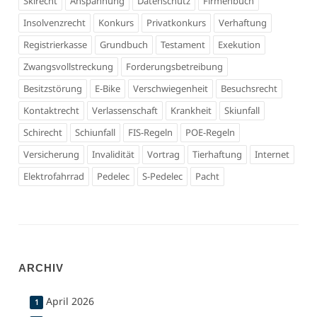
Skirecht
Anspannung
Datenschutz
Firmenbuch
Insolvenzrecht
Konkurs
Privatkonkurs
Verhaftung
Registrierkasse
Grundbuch
Testament
Exekution
Zwangsvollstreckung
Forderungsbetreibung
Besitzstörung
E-Bike
Verschwiegenheit
Besuchsrecht
Kontaktrecht
Verlassenschaft
Krankheit
Skiunfall
Schirecht
Schiunfall
FIS-Regeln
POE-Regeln
Versicherung
Invalidität
Vortrag
Tierhaftung
Internet
Elektrofahrrad
Pedelec
S-Pedelec
Pacht
ARCHIV
April 2026
1