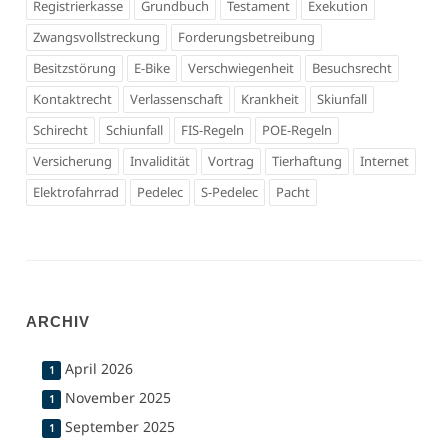
Registrierkasse
Grundbuch
Testament
Exekution
Zwangsvollstreckung
Forderungsbetreibung
Besitzstörung
E-Bike
Verschwiegenheit
Besuchsrecht
Kontaktrecht
Verlassenschaft
Krankheit
Skiunfall
Schirecht
Schiunfall
FIS-Regeln
POE-Regeln
Versicherung
Invalidität
Vortrag
Tierhaftung
Internet
Elektrofahrrad
Pedelec
S-Pedelec
Pacht
ARCHIV
April 2026
1
November 2025
1
September 2025
1