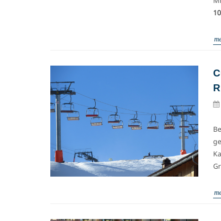
Mi
10
me
C
R
Be
ge
Ka
Gr
me