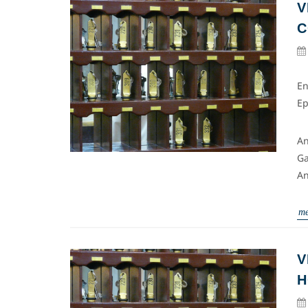
V
C
En
Ep
An
Ga
An
me
V
H