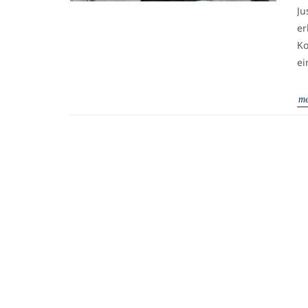
Ju
er
Ko
ei
me