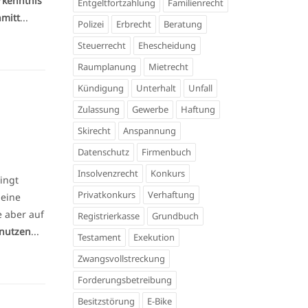
rkenntnis
Entgeltfortzahlung
Familienrecht
mitt
...
Polizei
Erbrecht
Beratung
Steuerrecht
Ehescheidung
Raumplanung
Mietrecht
Kündigung
Unterhalt
Unfall
Zulassung
Gewerbe
Haftung
Skirecht
Anspannung
Datenschutz
Firmenbuch
Insolvenzrecht
Konkurs
ingt
Privatkonkurs
Verhaftung
 eine
e aber auf
Registrierkasse
Grundbuch
 nutzen
...
Testament
Exekution
Zwangsvollstreckung
Forderungsbetreibung
Besitzstörung
E-Bike