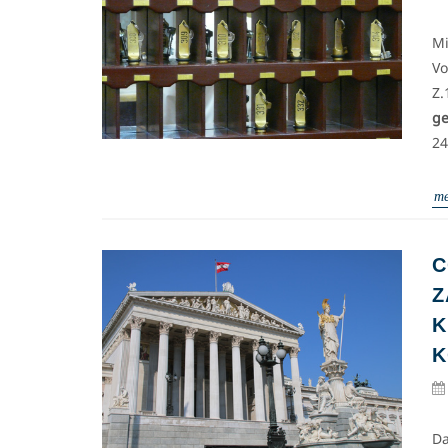
Mi
Vo
Z.
ge
24
me
C
Z
K
K
Da