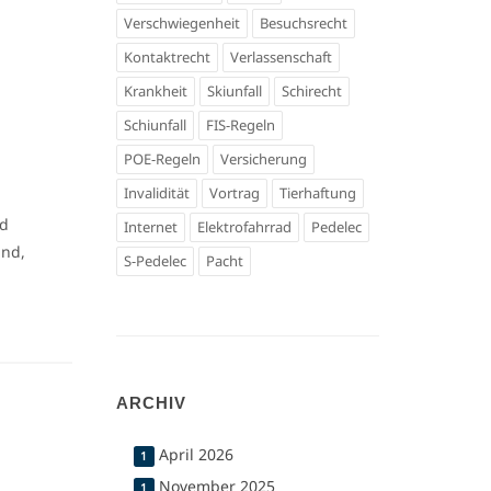
Verschwiegenheit
Besuchsrecht
Kontaktrecht
Verlassenschaft
Krankheit
Skiunfall
Schirecht
Schiunfall
FIS-Regeln
POE-Regeln
Versicherung
Invalidität
Vortrag
Tierhaftung
nd
Internet
Elektrofahrrad
Pedelec
ind,
S-Pedelec
Pacht
ARCHIV
April 2026
1
November 2025
1