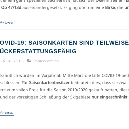
t einem ganz speziellen Sachverhalt hat sich der
OGH
in seinem
E
 Ob 47/13d
auseinandergesetzt. Es ging dort um eine
Birke
, die
un
hr lesen
OVID-19: SAISONKARTEN SIND TEILWEISE
ÜCKERSTATTUNGSFÄHIG
16. 04. 2021
Rechtsprechung
kanntlich wurden im Vorjahr ab Mitte März die Lifte COVID-19-bed
schlossen. Für
Saisonkartenbesitzer
bedeutete dies, dass sie zwar
rte zum vollen Preis für die Saison 2019/2020 gekauft hatten, dies
und der vorzeitigen Schließung der Skigebiete
nur eingeschränkt
hr lesen