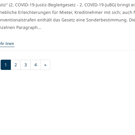
stiz" (2. COVID-19-Justiz-Begleitgesetz - 2. COVID-19-JuBG) bringt e
hebliche Erleichterungen für Mieter, Kreditnehmer mit sich; auch 
nventionalstrafen enthält das Gesetz eine Sonderbestimmung. Di
nzelnen Paragraph...
hr lesen
(current)
1
2
3
4
»