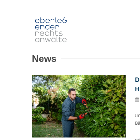
News
D
H
Im
Bä