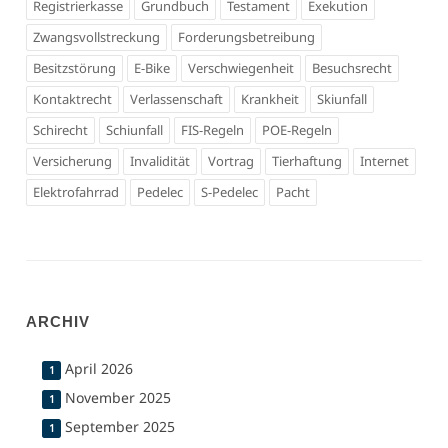
Registrierkasse
Grundbuch
Testament
Exekution
Zwangsvollstreckung
Forderungsbetreibung
Besitzstörung
E-Bike
Verschwiegenheit
Besuchsrecht
Kontaktrecht
Verlassenschaft
Krankheit
Skiunfall
Schirecht
Schiunfall
FIS-Regeln
POE-Regeln
Versicherung
Invalidität
Vortrag
Tierhaftung
Internet
Elektrofahrrad
Pedelec
S-Pedelec
Pacht
ARCHIV
April 2026
1
November 2025
1
September 2025
1