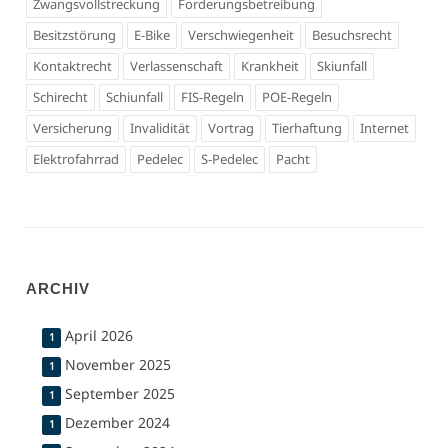
Zwangsvollstreckung
Forderungsbetreibung
Besitzstörung
E-Bike
Verschwiegenheit
Besuchsrecht
Kontaktrecht
Verlassenschaft
Krankheit
Skiunfall
Schirecht
Schiunfall
FIS-Regeln
POE-Regeln
Versicherung
Invalidität
Vortrag
Tierhaftung
Internet
Elektrofahrrad
Pedelec
S-Pedelec
Pacht
ARCHIV
April 2026
1
November 2025
1
September 2025
1
Dezember 2024
1