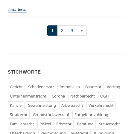
mehr lesen
(current)
1
2
3
»
STICHWORTE
Gericht
Schadenersatz
Immobilien
Baurecht
Vertrag
Unternehmensrecht
Corona
Nachbarrecht
OGH
Kanzlei
Gewährleistung
Arbeitsrecht
Verkehrsrecht
Strafrecht
Grundstücksverkauf
Entgeltfortzahlung
Familienrecht
Polizei
Erbrecht
Beratung
Steuerrecht
Ehescheidung
Raumplanung
Mietrecht
Kündigung