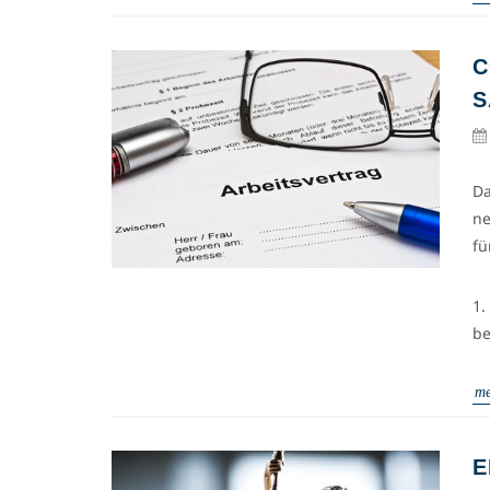
C
S
Da
ne
fü
1.
be
me
E