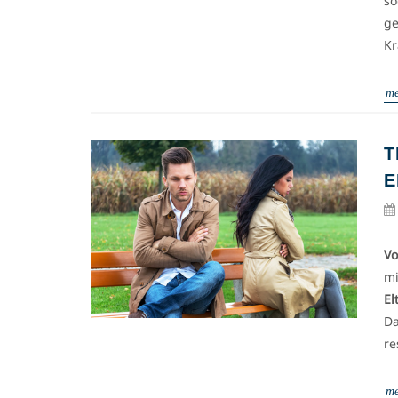
so
ge
Kr
me
T
E
Vo
mi
El
Da
re
me