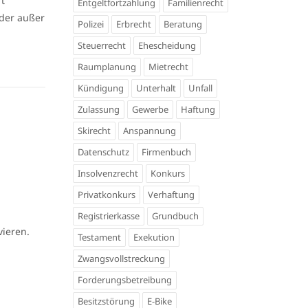
ft
Entgeltfortzahlung
Familienrecht
eder außer
Polizei
Erbrecht
Beratung
Steuerrecht
Ehescheidung
Raumplanung
Mietrecht
Kündigung
Unterhalt
Unfall
Zulassung
Gewerbe
Haftung
Skirecht
Anspannung
Datenschutz
Firmenbuch
Insolvenzrecht
Konkurs
Privatkonkurs
Verhaftung
Registrierkasse
Grundbuch
vieren.
Testament
Exekution
Zwangsvollstreckung
Forderungsbetreibung
Besitzstörung
E-Bike