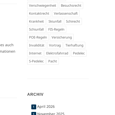
Verschwiegenheit
Besuchsrecht
Kontaktrecht
Verlassenschaft
Krankheit
Skiunfall
Schirecht
Schiunfall
FIS-Regeln
POE-Regeln
Versicherung
 es auch
Invalidität
Vortrag
Tierhaftung
rmationen
Internet
Elektrofahrrad
Pedelec
S-Pedelec
Pacht
ARCHIV
April 2026
1
November 2025
1