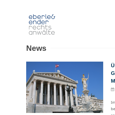
News
Ü
G
M
Im
be