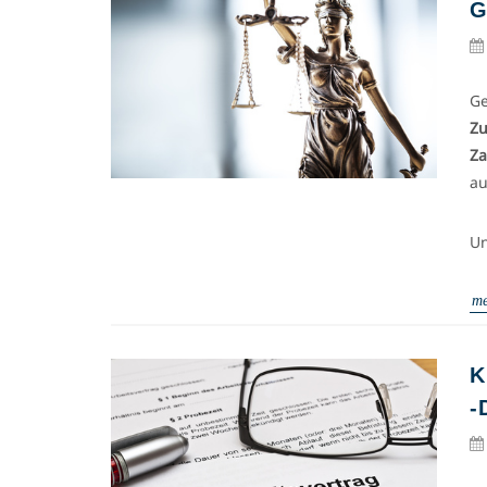
G
G
Zu
Za
au
Un
me
K
-