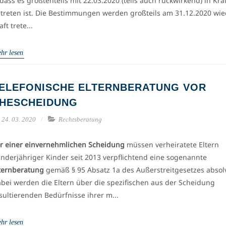
dass es größtenteils mit 22.03.2020 (teils auch rückwirkend) in Kra
treten ist. Die Bestimmungen werden großteils am 31.12.2020 wi
aft trete...
hr lesen
ELEFONISCHE ELTERNBERATUNG VOR
HESCHEIDUNG
24. 03. 2020
Rechtsberatung
r einer einvernehmlichen Scheidung
müssen verheiratete Eltern
nderjähriger Kinder seit 2013 verpflichtend eine sogenannte
ternberatung
gemäß § 95 Absatz 1a des Außerstreitgesetzes absol
bei werden die Eltern über die spezifischen aus der Scheidung
sultierenden Bedürfnisse ihrer m...
hr lesen