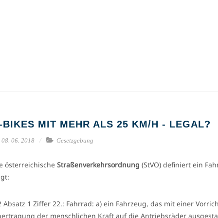
-BIKES MIT MEHR ALS 25 KM/H - LEGAL?
08. 06. 2018
Gesetzgebung
e österreichische
Straßenverkehrsordnung
(StVO) definiert ein Fah
lgt:
2 Absatz 1 Ziffer 22.: Fahrrad: a) ein Fahrzeug, das mit einer Vorri
ertragung der menschlichen Kraft auf die Antriebsräder ausgestat