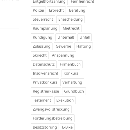
Entgeltfortzahlung
Familienrecht
Polizei
Erbrecht
Beratung
Steuerrecht
Ehescheidung
Raumplanung
Mietrecht
Kündigung
Unterhalt
Unfall
Zulassung
Gewerbe
Haftung
Skirecht
Anspannung
Datenschutz
Firmenbuch
Insolvenzrecht
Konkurs
Privatkonkurs
Verhaftung
Registrierkasse
Grundbuch
Testament
Exekution
Zwangsvollstreckung
Forderungsbetreibung
Besitzstörung
E-Bike