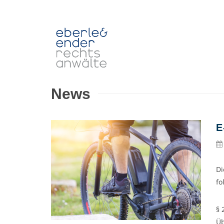
News
E
Di
fo
§ 
Üb