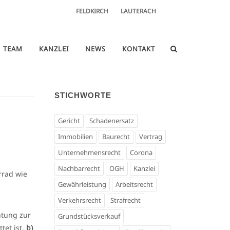
FELDKIRCH
LAUTERACH
TEAM
KANZLEI
NEWS
KONTAKT
STICHWORTE
Gericht
Schadenersatz
Immobilien
Baurecht
Vertrag
Unternehmensrecht
Corona
Nachbarrecht
OGH
Kanzlei
rrad wie
Gewährleistung
Arbeitsrecht
Verkehrsrecht
Strafrecht
chtung zur
Grundstücksverkauf
tet ist,
b)