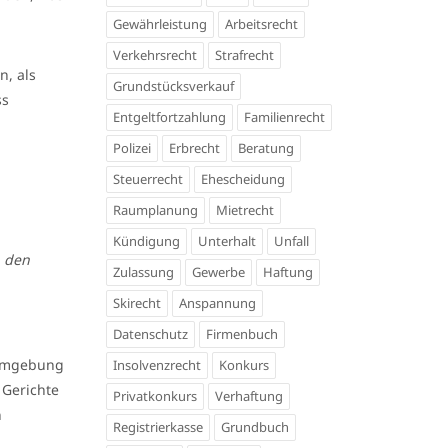
Gewährleistung
Arbeitsrecht
Verkehrsrecht
Strafrecht
n, als
Grundstücksverkauf
ss
Entgeltfortzahlung
Familienrecht
Polizei
Erbrecht
Beratung
Steuerrecht
Ehescheidung
Raumplanung
Mietrecht
Kündigung
Unterhalt
Unfall
h den
Zulassung
Gewerbe
Haftung
Skirecht
Anspannung
Datenschutz
Firmenbuch
r Umgebung
Insolvenzrecht
Konkurs
 Gerichte
Privatkonkurs
Verhaftung
h
Registrierkasse
Grundbuch