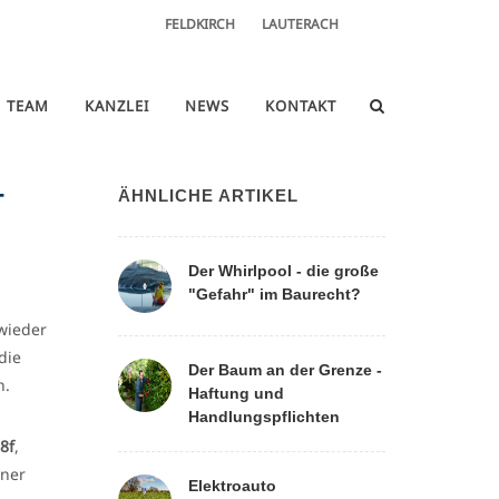
FELDKIRCH
LAUTERACH
TEAM
KANZLEI
NEWS
KONTAKT
ÄHNLICHE ARTIKEL
T
Der Whirlpool - die große
"Gefahr" im Baurecht?
wieder
die
Der Baum an der Grenze -
n.
Haftung und
Handlungspflichten
8f
,
iner
Elektroauto