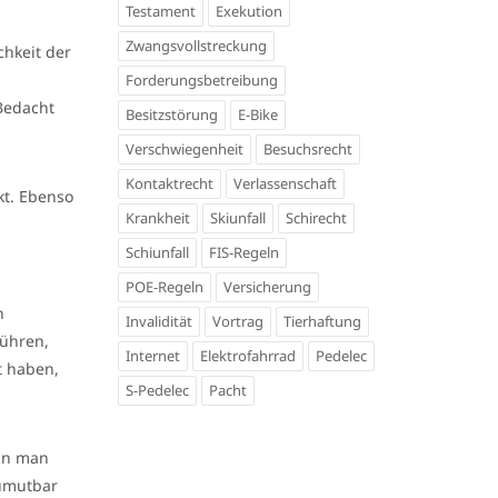
Testament
Exekution
Zwangsvollstreckung
chkeit der
Forderungsbetreibung
Bedacht
Besitzstörung
E-Bike
Verschwiegenheit
Besuchsrecht
Kontaktrecht
Verlassenschaft
kt. Ebenso
Krankheit
Skiunfall
Schirecht
Schiunfall
FIS-Regeln
POE-Regeln
Versicherung
n
Invalidität
Vortrag
Tierhaftung
führen,
Internet
Elektrofahrrad
Pedelec
t haben,
S-Pedelec
Pacht
ann man
zumutbar