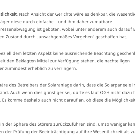
lichkeit
. Nach Ansicht der Gerichte wäre es denkbar, die Wesentli
Kläger diese durch einfache – und ihm daher zumutbare –
ressenabwägung ist geboten, wobei unter anderem auch darauf 
nden Zustand durch „unsachgemäßes Vorgehen“ geschaffen hat.
eziell dem letzten Aspekt keine ausreichende Beachtung geschen
weit den Beklagten Mittel zur Verfügung stehen, die nachteiligen
er zumindest erheblich zu verringern.
äre des Betreibers der Solaranlage darin, dass die Solarpaneele i
nd. Auch wenn dies günstiger sei, dürfe es laut OGH nicht dazu 
Es komme deshalb auch nicht darauf an, ob diese die Möglichkei
 in der Sphäre des Störers zurückzuführen sind, umso weniger k
der Prüfung der Beeinträchtigung auf ihre Wesentlichkeit als 