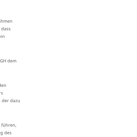
nahmen
, dass
ein
 OGH dem
den
rs
, der dazu
u führen,
ng des