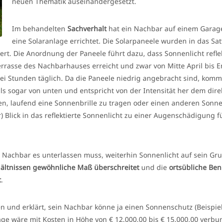
neuen Thematik auseinandergesetzt.
Im behandelten
Sachverhalt
hat ein Nachbar auf einem Gara
eine Solaranlage errichtet. Die Solarpaneele wurden in das Sat
rt. Die Anordnung der Paneele führt dazu, dass Sonnenlicht reflek
rrasse des Nachbarhauses erreicht und zwar von Mitte April bis 
ei Stunden täglich. Da die Paneele niedrig angebracht sind, komm
s sogar von unten und entspricht von der Intensität her dem direk
n, laufend eine Sonnenbrille zu tragen oder einen anderen Sonn
r) Blick in das reflektierte Sonnenlicht zu einer Augenschädigung 
n Nachbar es unterlassen muss, weiterhin Sonnenlicht auf sein Gr
hältnissen gewöhnliche Maß überschreitet
und die
ortsübliche Be
t
.
und erklärt, sein Nachbar könne ja einen Sonnenschutz (Beispiel
ge wäre mit Kosten in Höhe von € 12.000,00 bis € 15.000,00 verb