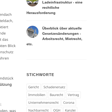
Ladeinfrastruktur - eine
rechtliche
Herausforderung
gendach
teldach,
tiert
Überblick über aktuelle
Ende
Gesetzesänderungen -
Arbeitsrecht, Mietrecht,
t das
etc.
ten Blick
enschutz
führen
STICHWORTE
undstück
nützung
Gericht
Schadenersatz
Immobilien
Baurecht
Vertrag
Unternehmensrecht
Corona
:
Nachbarrecht
OGH
Kanzlei
unden, was